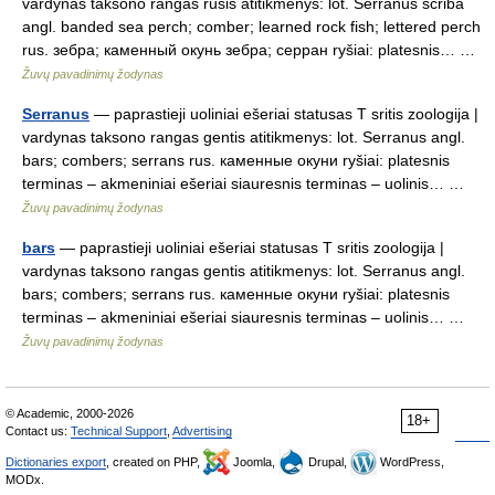
vardynas taksono rangas rūšis atitikmenys: lot. Serranus scriba
angl. banded sea perch; comber; learned rock fish; lettered perch
rus. зебра; каменный окунь зебра; серран ryšiai: platesnis… …
Žuvų pavadinimų žodynas
Serranus
— paprastieji uoliniai ešeriai statusas T sritis zoologija |
vardynas taksono rangas gentis atitikmenys: lot. Serranus angl.
bars; combers; serrans rus. каменные окуни ryšiai: platesnis
terminas – akmeniniai ešeriai siauresnis terminas – uolinis… …
Žuvų pavadinimų žodynas
bars
— paprastieji uoliniai ešeriai statusas T sritis zoologija |
vardynas taksono rangas gentis atitikmenys: lot. Serranus angl.
bars; combers; serrans rus. каменные окуни ryšiai: platesnis
terminas – akmeniniai ešeriai siauresnis terminas – uolinis… …
Žuvų pavadinimų žodynas
© Academic, 2000-2026
18+
Contact us:
Technical Support
,
Advertising
Dictionaries export
, created on PHP,
Joomla,
Drupal,
WordPress,
MODx.