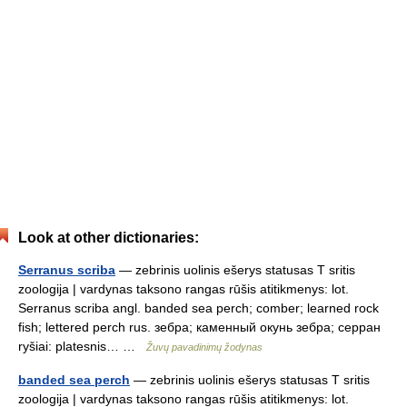
Look at other dictionaries:
Serranus scriba
— zebrinis uolinis ešerys statusas T sritis
zoologija | vardynas taksono rangas rūšis atitikmenys: lot.
Serranus scriba angl. banded sea perch; comber; learned rock
fish; lettered perch rus. зебра; каменный окунь зебра; серран
ryšiai: platesnis… …
Žuvų pavadinimų žodynas
banded sea perch
— zebrinis uolinis ešerys statusas T sritis
zoologija | vardynas taksono rangas rūšis atitikmenys: lot.