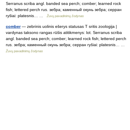
Serranus scriba angl. banded sea perch; comber; learned rock
fish; lettered perch rus. зебра; каменный окунь зебра; серран
ryšiai: platesnis… …
Žuvų pavadinimų žodynas
comber
— zebrinis uolinis ešerys statusas T sritis zoologija |
vardynas taksono rangas rūšis atitikmenys: lot. Serranus scriba
angl. banded sea perch; comber; learned rock fish; lettered perch
rus. зебра; каменный окунь зебра; серран ryšiai: platesnis… …
Žuvų pavadinimų žodynas