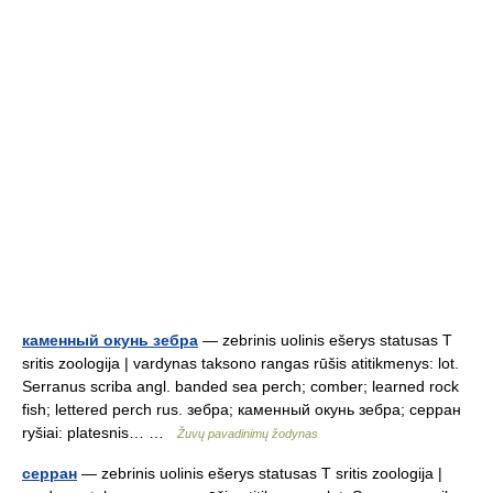
каменный окунь зебра
— zebrinis uolinis ešerys statusas T
sritis zoologija | vardynas taksono rangas rūšis atitikmenys: lot.
Serranus scriba angl. banded sea perch; comber; learned rock
fish; lettered perch rus. зебра; каменный окунь зебра; серран
ryšiai: platesnis… …
Žuvų pavadinimų žodynas
серран
— zebrinis uolinis ešerys statusas T sritis zoologija |