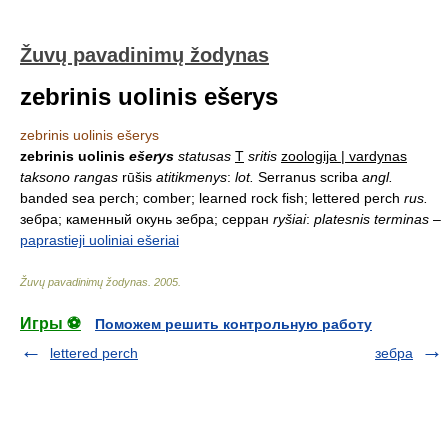
Žuvų pavadinimų žodynas
zebrinis uolinis ešerys
zebrinis uolinis ešerys
zebrinis uolinis
ešerys
statusas
T
sritis
zoologija | vardynas
taksono rangas
rūšis
atitikmenys
:
lot.
Serranus scriba
angl.
banded sea perch; comber; learned rock fish; lettered perch
rus.
зебра; каменный окунь зебра; серран
ryšiai
:
platesnis terminas
–
paprastieji uoliniai ešeriai
Žuvų pavadinimų žodynas
.
2005
.
Игры ⚽
Поможем решить контрольную работу
lettered perch
зебра