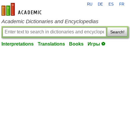
RU
DE
ES
FR
en-academic.com
Academic Dictionaries and Encyclopedias
Search!
Interpretations
Translations
Books
Игры ⚽